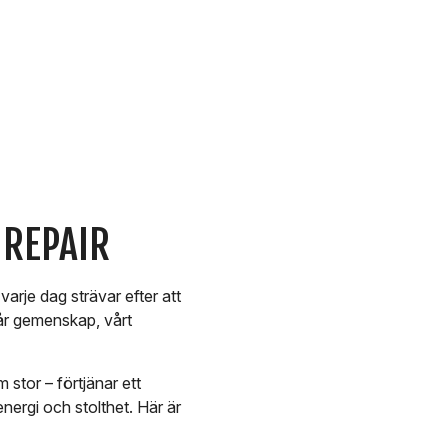
 REPAIR
arje dag strävar efter att
 vår gemenskap, vårt
m stor – förtjänar ett
energi och stolthet. Här är