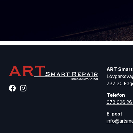
ART Smart
Lövparksvä
737 30 Fage
Telefon
073 026 26
E-post
info@artsmar