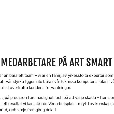
 MEDARBETARE PÅ ART SMART
 än bara ett team – vi är en familj av yrkesstolta experter som v
talj. Vår styrka ligger inte bara i vår tekniska kompetens, utan i
alltid överträffa kundens förväntningar.
tet, på precision före hastighet, och på att varje skada – liten so
tt resultat vi kan stå för. Vår arbetsplats är fylld av kunskap, 
st hörd, och varje framgång delad.