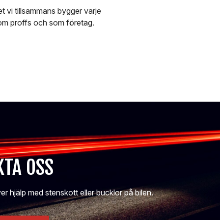
et vi tillsammans bygger varje
som proffs och som företag.
TA OSS
r hjälp med stenskott eller bucklor på bilen.