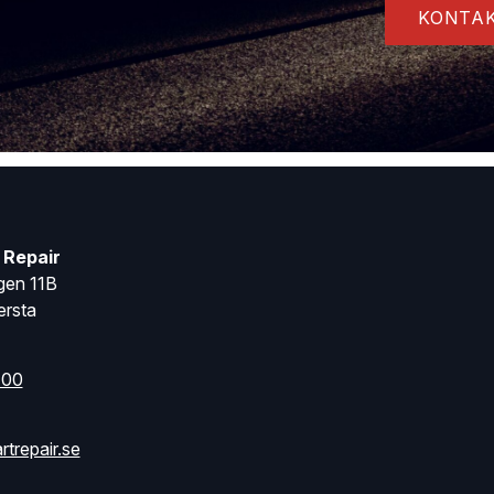
KONTAK
 Repair
gen 11B
rsta
 00
trepair.se